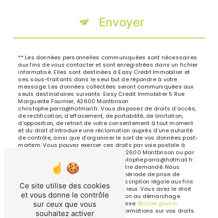
Envoyer
** Les données personnelles communiquées sont nécessaires
aux fins de vous contacter et sont enregistrées dans un fichier
informatisé. Elles sont destinées à Easy Credit Immobilier et
ses sous-traitants dans le seul but de répondre à votre
message. Les données collectées seront communiquées aux
seuls destinataires suivants: Easy Credit Immobilier 5 Rue
Marguerite Fournier, 42600 Montbrison
christophe.parra@hotmail.fr. Vous disposez de droits d’accès,
de rectification, d’effacement, de portabilité, de limitation,
d’opposition, de retrait de votre consentement à tout moment
et du droit d’introduire une réclamation auprès d’une autorité
de contrôle, ainsi que d’organiser le sort de vos données post-
mortem. Vous pouvez exercer ces droits par voie postale à
l'adresse 5 Rue Marguerite Fournier, 42600 Montbrison ou par
courrier électronique à l'adresse christophe.parra@hotmail.fr.
Un justificatif d'identité pourra vous être demandé. Nous
conservons vos données pendant la période de prise de
contact puis pendant la durée de prescription légale aux fins
Ce site utilise des cookies
probatoires et de gestion des contentieux. Vous avez le droit
et vous donne le contrôle
de vous inscrire sur la liste d'opposition au démarchage
téléphonique, disponible à cette adresse:
Bloctel.gouv.fr
.
sur ceux que vous
Consultez le site cnil.fr pour plus d’informations sur vos droits.
souhaitez activer