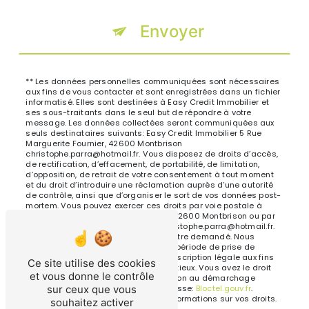
Envoyer
** Les données personnelles communiquées sont nécessaires
aux fins de vous contacter et sont enregistrées dans un fichier
informatisé. Elles sont destinées à Easy Credit Immobilier et
ses sous-traitants dans le seul but de répondre à votre
message. Les données collectées seront communiquées aux
seuls destinataires suivants: Easy Credit Immobilier 5 Rue
Marguerite Fournier, 42600 Montbrison
christophe.parra@hotmail.fr. Vous disposez de droits d’accès,
de rectification, d’effacement, de portabilité, de limitation,
d’opposition, de retrait de votre consentement à tout moment
et du droit d’introduire une réclamation auprès d’une autorité
de contrôle, ainsi que d’organiser le sort de vos données post-
mortem. Vous pouvez exercer ces droits par voie postale à
l'adresse 5 Rue Marguerite Fournier, 42600 Montbrison ou par
courrier électronique à l'adresse christophe.parra@hotmail.fr.
Un justificatif d'identité pourra vous être demandé. Nous
conservons vos données pendant la période de prise de
contact puis pendant la durée de prescription légale aux fins
Ce site utilise des cookies
probatoires et de gestion des contentieux. Vous avez le droit
et vous donne le contrôle
de vous inscrire sur la liste d'opposition au démarchage
téléphonique, disponible à cette adresse:
Bloctel.gouv.fr
.
sur ceux que vous
Consultez le site cnil.fr pour plus d’informations sur vos droits.
souhaitez activer