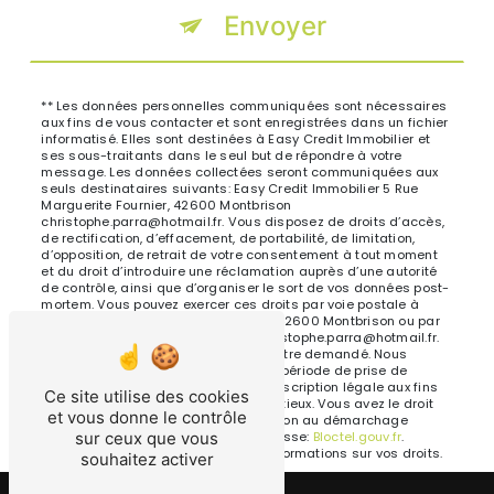
Envoyer
** Les données personnelles communiquées sont nécessaires
aux fins de vous contacter et sont enregistrées dans un fichier
informatisé. Elles sont destinées à Easy Credit Immobilier et
ses sous-traitants dans le seul but de répondre à votre
message. Les données collectées seront communiquées aux
seuls destinataires suivants: Easy Credit Immobilier 5 Rue
Marguerite Fournier, 42600 Montbrison
christophe.parra@hotmail.fr. Vous disposez de droits d’accès,
de rectification, d’effacement, de portabilité, de limitation,
d’opposition, de retrait de votre consentement à tout moment
et du droit d’introduire une réclamation auprès d’une autorité
de contrôle, ainsi que d’organiser le sort de vos données post-
mortem. Vous pouvez exercer ces droits par voie postale à
l'adresse 5 Rue Marguerite Fournier, 42600 Montbrison ou par
courrier électronique à l'adresse christophe.parra@hotmail.fr.
Un justificatif d'identité pourra vous être demandé. Nous
conservons vos données pendant la période de prise de
contact puis pendant la durée de prescription légale aux fins
Ce site utilise des cookies
probatoires et de gestion des contentieux. Vous avez le droit
et vous donne le contrôle
de vous inscrire sur la liste d'opposition au démarchage
téléphonique, disponible à cette adresse:
Bloctel.gouv.fr
.
sur ceux que vous
Consultez le site cnil.fr pour plus d’informations sur vos droits.
souhaitez activer